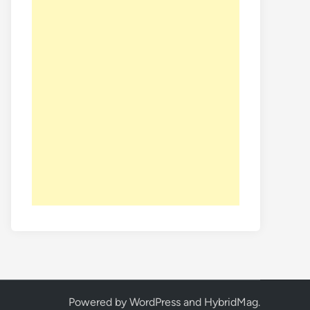
Powered by
WordPress
and
HybridMag
.