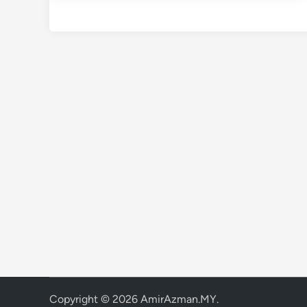
Copyright © 2026
AmirAzman.MY
.