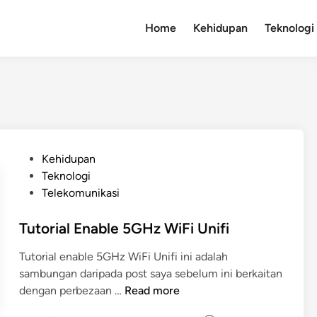
Home
Kehidupan
Teknologi
P
Kehidupan
o
Teknologi
s
Telekomunikasi
t
e
Tutorial Enable 5GHz WiFi Unifi
d
Tutorial enable 5GHz WiFi Unifi ini adalah
i
sambungan daripada post saya sebelum ini berkaitan
n
T
dengan perbezaan …
Read more
u