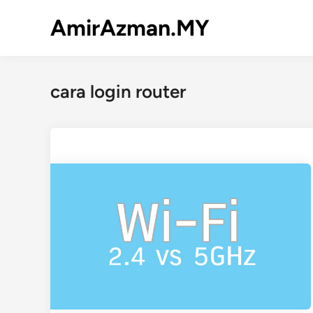
Skip
AmirAzman.MY
to
content
cara login router