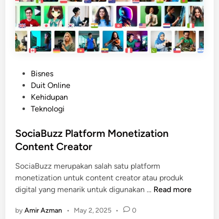
A
d
s
e
n
s
e
P
Bisnes
M
o
Duit Online
a
s
Kehidupan
y
t
Teknologi
b
e
a
d
SociaBuzz Platform Monetization
n
i
Content Creator
k
n
L
SociaBuzz merupakan salah satu platform
e
monetization untuk content creator atau produk
S
w
digital yang menarik untuk digunakan …
Read more
o
a
by
Amir Azman
•
May 2, 2025
•
0
c
t