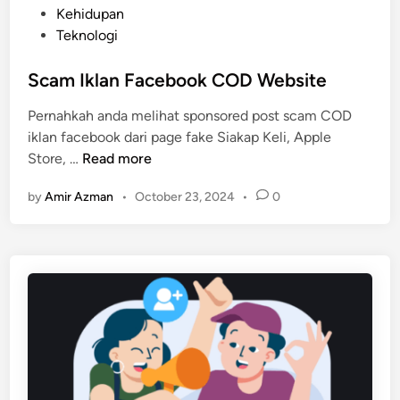
t
a
P
Kehidupan
o
d
o
Teknologi
r
a
s
T
t
Scam Iklan Facebook COD Website
e
e
l
Pernahkah anda melihat sponsored post scam COD
d
e
iklan facebook dari page fake Siakap Keli, Apple
i
f
S
Store, …
Read more
n
o
c
n
by
Amir Azman
•
October 23, 2024
•
0
a
P
m
i
I
n
k
t
l
a
a
r
n
F
a
c