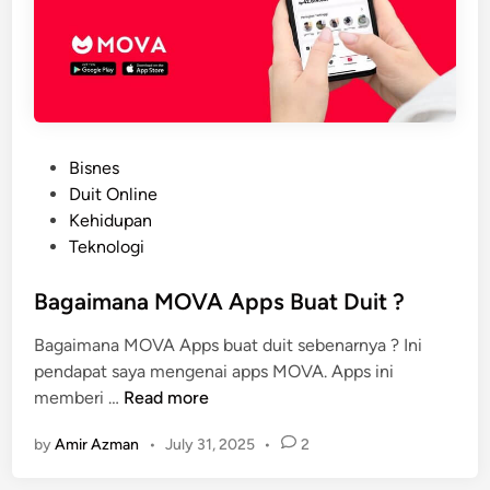
c
u
m
a
D
a
r
P
Bisnes
i
o
Duit Online
p
s
Kehidupan
a
t
Teknologi
d
e
a
d
Bagaimana MOVA Apps Buat Duit ?
R
i
Bagaimana MOVA Apps buat duit sebenarnya ? Ini
y
n
pendapat saya mengenai apps MOVA. Apps ini
t
B
memberi …
Read more
B
a
a
by
Amir Azman
•
July 31, 2025
•
2
g
n
a
k