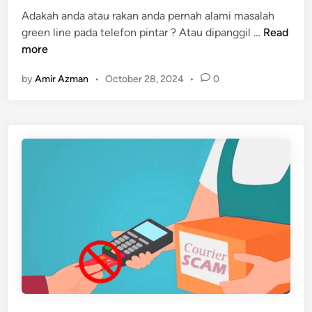
d
i
Adakah anda atau rakan anda pernah alami masalah
i
z
M
green line pada telefon pintar ? Atau dipanggil …
Read
n
a
a
more
t
s
i
by
Amir Azman
•
October 28, 2024
•
0
a
o
l
n
a
C
h
o
G
n
r
t
e
e
e
n
n
t
L
C
i
r
n
e
e
a
P