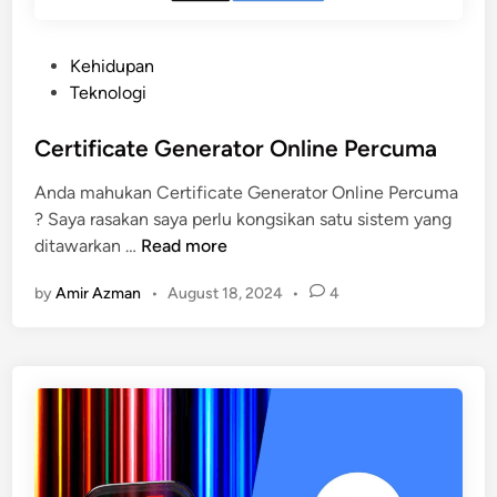
C
o
d
P
Kehidupan
e
o
Teknologi
A
s
p
t
Certificate Generator Online Percuma
l
e
Anda mahukan Certificate Generator Online Percuma
i
d
? Saya rasakan saya perlu kongsikan satu sistem yang
k
i
C
ditawarkan …
Read more
a
n
e
s
by
Amir Azman
•
August 18, 2024
•
4
r
i
t
S
i
e
f
t
i
e
c
l
a
P
t
e