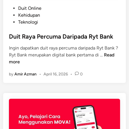
P
Duit Online
o
Kehidupan
s
Teknologi
t
e
Duit Raya Percuma Daripada Ryt Bank
d
Ingin dapatkan duit raya percuma daripada Ryt Bank ?
i
D
Ryt Bank merupakan digital bank pertama di …
Read
n
u
more
i
by
Amir Azman
•
April 16, 2026
•
0
t
R
a
y
a
P
e
r