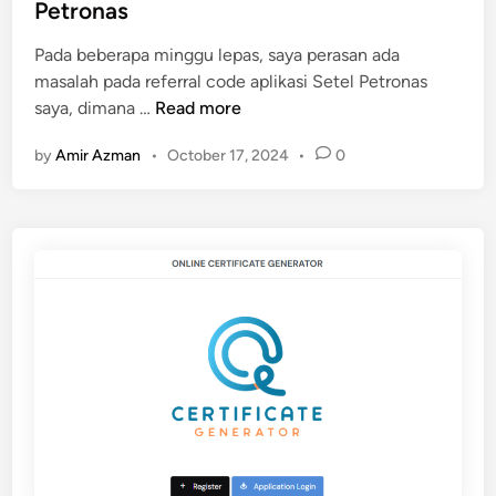
e
Petronas
d
Pada beberapa minggu lepas, saya perasan ada
i
masalah pada referral code aplikasi Setel Petronas
n
M
saya, dimana …
Read more
a
by
Amir Azman
•
October 17, 2024
•
0
s
a
l
a
h
R
e
f
e
r
r
a
l