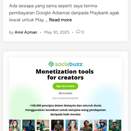
i
Ada sesiapa yang sama seperti saya terima
n
t
pembayaran Google Adsense daripada Maybank agak
P
?
lewat untuk May …
Read more
e
by
Amir Azman
•
May 30, 2025
•
0
m
b
a
y
a
r
a
n
G
o
o
g
l
e