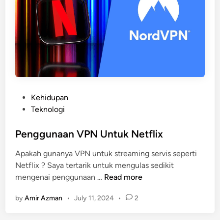
e
t
G
r
e
o
n
n
e
a
r
s
a
t
P
Kehidupan
o
o
Teknologi
r
s
O
t
Penggunaan VPN Untuk Netflix
n
e
l
Apakah gunanya VPN untuk streaming servis seperti
d
i
Netflix ? Saya tertarik untuk mengulas sedikit
i
n
P
mengenai penggunaan …
Read more
n
e
e
P
by
Amir Azman
•
July 11, 2024
•
2
n
e
g
r