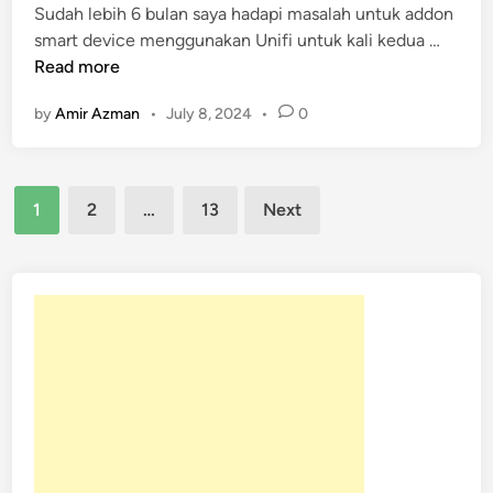
Sudah lebih 6 bulan saya hadapi masalah untuk addon
n
i
M
smart device menggunakan Unifi untuk kali kedua …
x
a
Read more
s
by
Amir Azman
•
July 8, 2024
•
0
a
l
a
Posts
h
1
2
…
13
Next
A
pagination
d
d
o
n
S
m
a
r
t
D