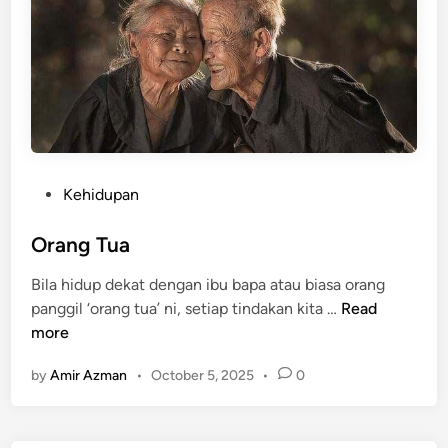
G
H
e
n
d
r
i
x
P
Kehidupan
G
o
e
s
Orang Tua
n
t
Bila hidup dekat dengan ibu bapa atau biasa orang
e
e
O
panggil ‘orang tua’ ni, setiap tindakan kita …
Read
t
d
r
more
i
i
a
c
n
by
Amir Azman
•
October 5, 2025
•
0
n
s
g
S
T
c