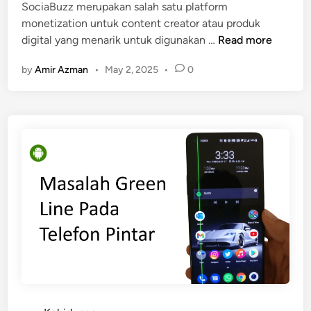
L
SociaBuzz merupakan salah satu platform
e
monetization untuk content creator atau produk
S
w
digital yang menarik untuk digunakan …
Read more
o
a
by
Amir Azman
•
May 2, 2025
•
0
c
t
i
M
a
a
B
y
u
2
z
0
z
2
P
5
l
a
t
f
o
r
m