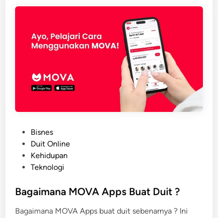
u
a
a
m
?
P
Bisnes
o
Duit Online
s
Kehidupan
t
Teknologi
e
d
Bagaimana MOVA Apps Buat Duit ?
i
Bagaimana MOVA Apps buat duit sebenarnya ? Ini
n