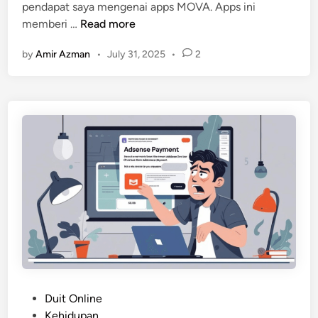
pendapat saya mengenai apps MOVA. Apps ini
B
memberi …
Read more
a
by
Amir Azman
•
July 31, 2025
•
2
g
a
i
m
a
n
a
M
O
V
A
A
p
p
s
P
Duit Online
B
o
Kehidupan