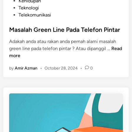
P
Kehidupan
M
o
Teknologi
o
s
Telekomunikasi
n
t
e
e
Masalah Green Line Pada Telefon Pintar
t
d
i
Adakah anda atau rakan anda pernah alami masalah
i
z
M
green line pada telefon pintar ? Atau dipanggil …
Read
n
a
a
more
t
s
i
by
Amir Azman
•
October 28, 2024
•
0
a
o
l
n
a
C
h
o
G
n
r
t
e
e
e
n
n