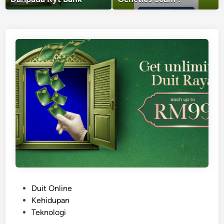
P
Duit Online
o
Kehidupan
s
Teknologi
t