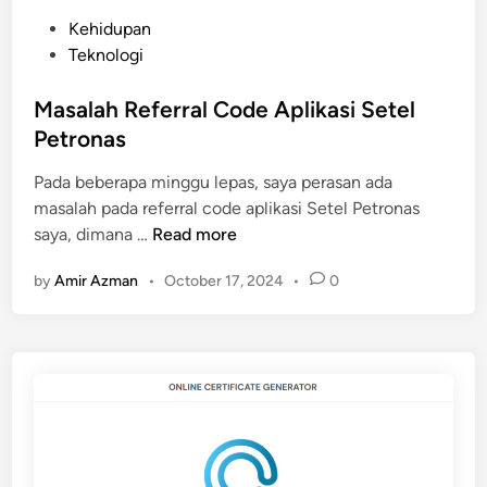
e
P
Kehidupan
o
Teknologi
s
t
Masalah Referral Code Aplikasi Setel
e
Petronas
d
Pada beberapa minggu lepas, saya perasan ada
i
masalah pada referral code aplikasi Setel Petronas
n
M
saya, dimana …
Read more
a
by
Amir Azman
•
October 17, 2024
•
0
s
a
l
a
h
R
e
f