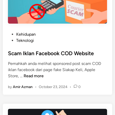
t
L
C
i
r
n
e
e
a
P
t
a
P
Kehidupan
o
d
o
Teknologi
r
a
s
T
t
Scam Iklan Facebook COD Website
e
e
l
Pernahkah anda melihat sponsored post scam COD
d
e
iklan facebook dari page fake Siakap Keli, Apple
i
f
S
Store, …
Read more
n
o
c
n
by
Amir Azman
•
October 23, 2024
•
0
a
P
m
i
I
n
k
t
l