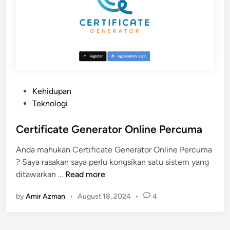
e
r
r
a
l
C
o
d
P
Kehidupan
e
o
Teknologi
A
s
p
t
Certificate Generator Online Percuma
l
e
Anda mahukan Certificate Generator Online Percuma
i
d
? Saya rasakan saya perlu kongsikan satu sistem yang
k
i
C
ditawarkan …
Read more
a
n
e
s
by
Amir Azman
•
August 18, 2024
•
4
r
i
t
S
i
e