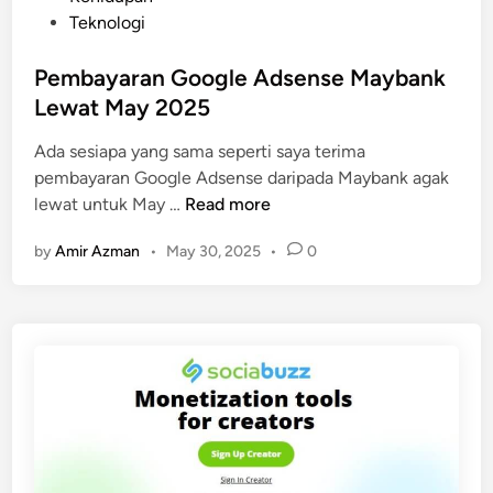
u
s
Teknologi
a
t
t
e
Pembayaran Google Adsense Maybank
D
d
Lewat May 2025
u
i
i
Ada sesiapa yang sama seperti saya terima
n
t
pembayaran Google Adsense daripada Maybank agak
P
?
lewat untuk May …
Read more
e
by
Amir Azman
•
May 30, 2025
•
0
m
b
a
y
a
r
a
n
G