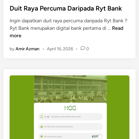
e
Duit Raya Percuma Daripada Ryt Bank
d
Ingin dapatkan duit raya percuma daripada Ryt Bank ?
i
D
Ryt Bank merupakan digital bank pertama di …
Read
n
u
more
i
by
Amir Azman
•
April 16, 2026
•
0
t
R
a
y
a
P
e
r
c
u
m
a