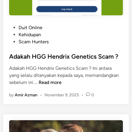
D
a
r
i
P
Duit Online
p
o
Kehidupan
a
s
Scam Hunters
d
t
a
e
Adakah HGG Hendrix Genetics Scam ?
R
d
y
Adakah HGG Hendrix Genetics Scam ? Ini antara
i
t
yang selalu ditanyakan kepada saya, memandangkan
n
B
A
sebelum ini …
Read more
a
d
n
by
Amir Azman
•
November 9, 2025
•
0
a
k
k
a
h
H
G