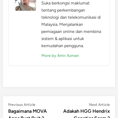
Suka berkongsi maklumat
tentang perkembangan
teknologi dan telekomunikasi di
Malaysia. Menjalankan
perniagaan online dan membina
sistem & aplikasi untuk
kemudahan pengguna.
More by Amir Azman
Post
Previous
Nex
Previous Article
Next Article
article:
artic
Bagaimana MOVA
Adakah HGG Hendrix
navigation