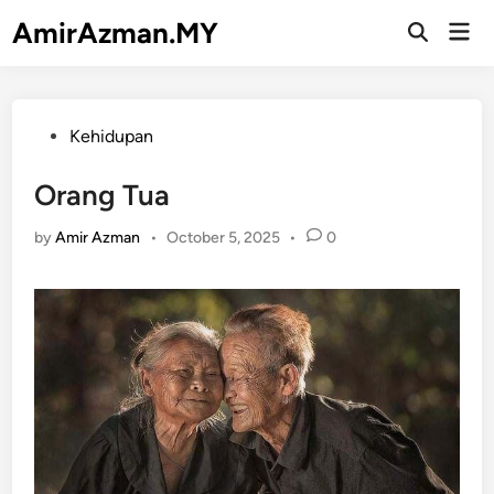
Skip
AmirAzman.MY
Mai
to
Open
Men
Search
content
Posted
Kehidupan
in
Orang Tua
by
Amir Azman
•
October 5, 2025
•
0