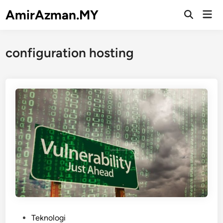
Skip
AmirAzman.MY
Mai
to
Open
Men
Search
content
configuration hosting
P
Teknologi