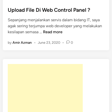
o
s
Upload File Di Web Control Panel ?
t
Sepanjang menjalankan servis dalam bidang IT, saya
e
agak sering terjumpa web developer yang melakukan
d
U
kesilapan semasa …
Read more
i
p
n
by
Amir Azman
•
June 23, 2020
•
0
l
o
a
d
F
i
l
e
D
i
W
e