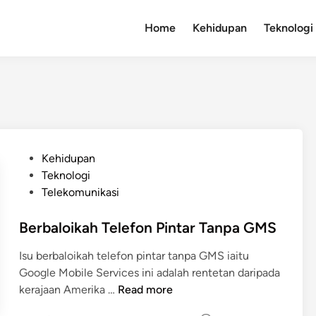
Home
Kehidupan
Teknologi
P
Kehidupan
o
Teknologi
s
Telekomunikasi
t
e
Berbaloikah Telefon Pintar Tanpa GMS
d
Isu berbaloikah telefon pintar tanpa GMS iaitu
i
Google Mobile Services ini adalah rentetan daripada
n
B
kerajaan Amerika …
Read more
e