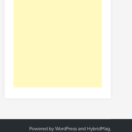
Powered by
WordPress
and
HybridMag
.