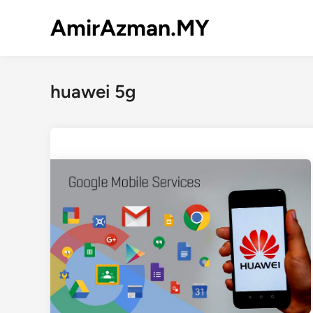
Skip
AmirAzman.MY
to
content
huawei 5g