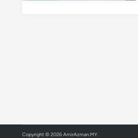
Copyright © 2026
AmirAzman.MY
.