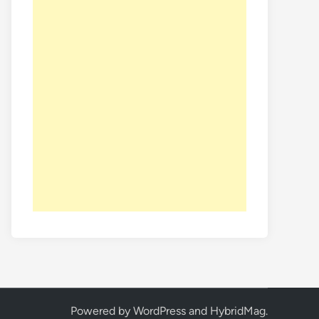
Powered by
WordPress
and
HybridMag
.