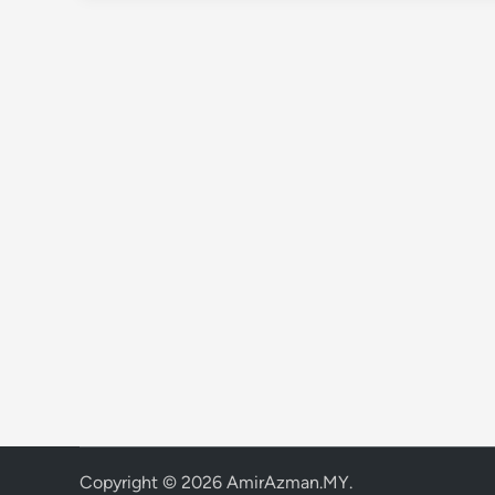
Copyright © 2026
AmirAzman.MY
.