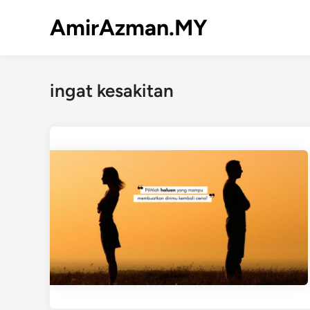
Skip
AmirAzman.MY
to
content
ingat kesakitan