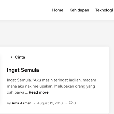
Home
Kehidupan
Teknologi
P
Cinta
o
s
Ingat Semula
t
Ingat Semula. “Aku masih teringat lagilah, macam
e
mana aku nak melupakan. Melupakan orang yang
d
I
dah bawa …
Read more
i
n
n
by
Amir Azman
•
August 19, 2018
•
0
g
a