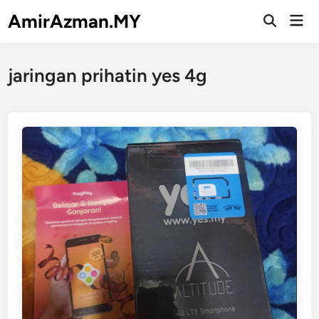
Skip
AmirAzman.MY
Mai
to
Open
Men
Search
content
jaringan prihatin yes 4g