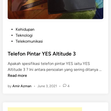
P
Kehidupan
o
Teknologi
s
Telekomunikasi
t
e
Telefon Pintar YES Altitude 3
d
Apakah spesifikasi telefon pintar YES iaitu YES
i
T
Altitude 3 ? Ini antara persoalan yang sering ditanya …
n
e
Read more
l
by
Amir Azman
•
June 3, 2021
•
4
e
f
o
n
P