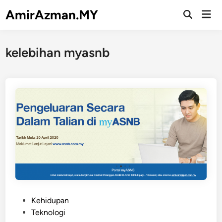
Skip
AmirAzman.MY
Mai
to
Open
Men
Search
content
kelebihan myasnb
P
Kehidupan
o
Teknologi