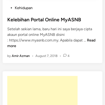
a
l
P
Kehidupan
u
o
i
s
Kelebihan Portal Online MyASNB
M
t
Setelah sekian lama, baru hari ini saya berjaya cipta
y
e
akaun portal online MyASNB disini
A
d
K
: https://www.myasnb.com.my. Apabila dapat …
Read
S
i
e
more
N
n
l
B
by
Amir Azman
•
August 7, 2018
•
4
e
b
i
h
a
n
P
o
r