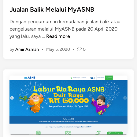
s
t
Jualan Balik Melalui MyASNB
e
Dengan pengumuman kemudahan jualan balik atau
d
pengeluaran melalui MyASNB pada 20 April 2020
i
J
yang lalu, saya …
Read more
n
u
by
Amir Azman
•
May 5, 2020
•
0
a
l
a
n
B
a
l
i
k
M
e
l