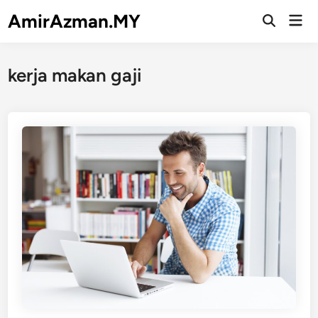
Skip
AmirAzman.MY
Mai
to
Open
Men
Search
content
kerja makan gaji