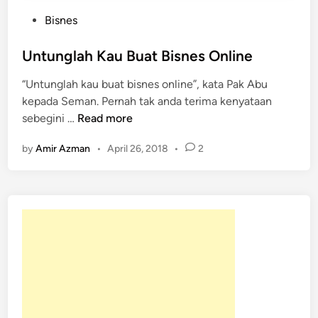
P
Bisnes
o
s
Untunglah Kau Buat Bisnes Online
t
“Untunglah kau buat bisnes online”, kata Pak Abu
e
kepada Seman. Pernah tak anda terima kenyataan
d
U
sebegini …
Read more
i
n
n
by
Amir Azman
•
April 26, 2018
•
2
t
u
n
g
l
a
h
K
a
u