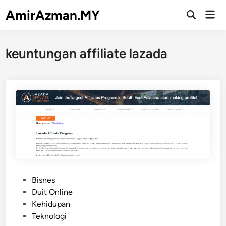
Skip
AmirAzman.MY
Mai
to
Open
Men
Search
content
keuntungan affiliate lazada
P
Bisnes
o
Duit Online
s
Kehidupan
t
Teknologi