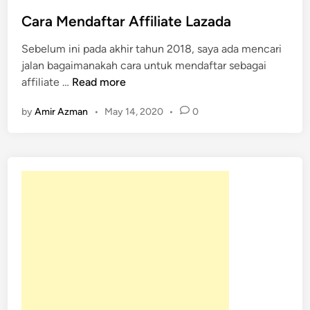
e
d
Cara Mendaftar Affiliate Lazada
i
Sebelum ini pada akhir tahun 2018, saya ada mencari
n
jalan bagaimanakah cara untuk mendaftar sebagai
C
affiliate …
Read more
a
by
Amir Azman
•
May 14, 2020
•
0
r
a
M
e
n
d
a
f
t
a
r
A