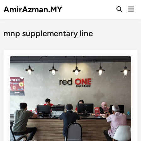
Skip
AmirAzman.MY
Mai
to
Open
Men
Search
content
mnp supplementary line