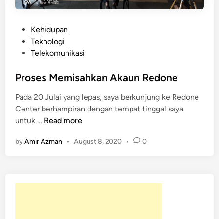
P
Kehidupan
o
Teknologi
s
Telekomunikasi
t
e
Proses Memisahkan Akaun Redone
d
Pada 20 Julai yang lepas, saya berkunjung ke Redone
i
Center berhampiran dengan tempat tinggal saya
n
P
untuk …
Read more
r
by
Amir Azman
•
August 8, 2020
•
0
o
s
e
s
M
e
m