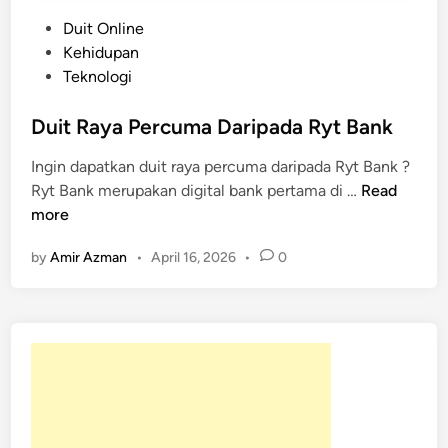
P
Duit Online
o
Kehidupan
s
Teknologi
t
e
Duit Raya Percuma Daripada Ryt Bank
d
Ingin dapatkan duit raya percuma daripada Ryt Bank ?
i
D
Ryt Bank merupakan digital bank pertama di …
Read
n
u
more
i
by
Amir Azman
•
April 16, 2026
•
0
t
R
a
y
a
P
e
r