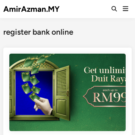
Skip
AmirAzman.MY
Mai
to
Open
Men
Search
content
register bank online