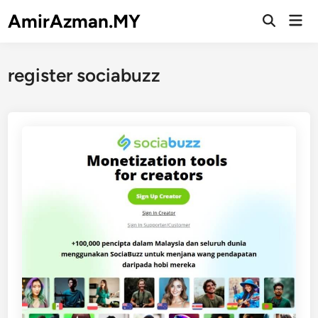
Skip
AmirAzman.MY
Mai
to
Open
Men
Search
content
register sociabuzz