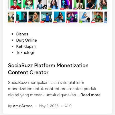
P
Bisnes
o
Duit Online
s
Kehidupan
t
Teknologi
e
d
SociaBuzz Platform Monetization
i
Content Creator
n
SociaBuzz merupakan salah satu platform
monetization untuk content creator atau produk
S
digital yang menarik untuk digunakan …
Read more
o
by
Amir Azman
•
May 2, 2025
•
0
c
i