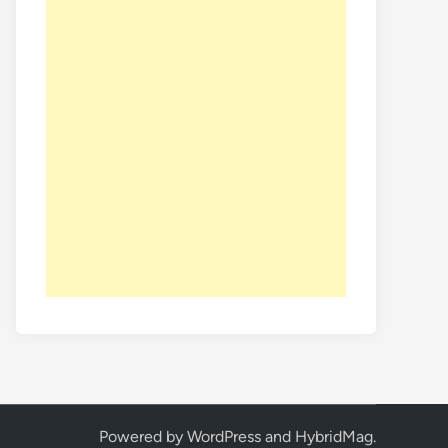
Powered by
WordPress
and
HybridMag
.