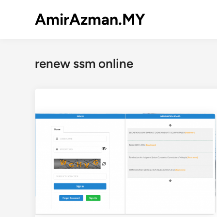
Skip
AmirAzman.MY
to
content
renew ssm online