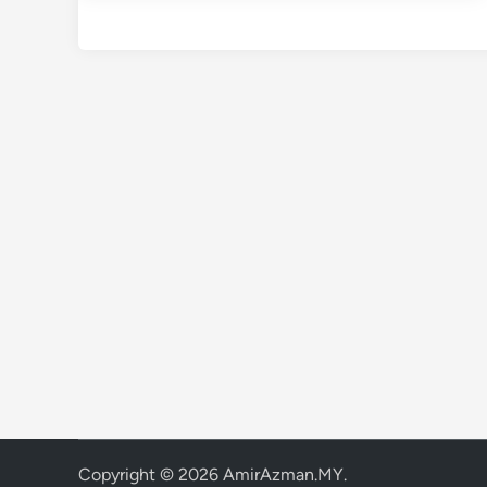
Copyright © 2026
AmirAzman.MY
.