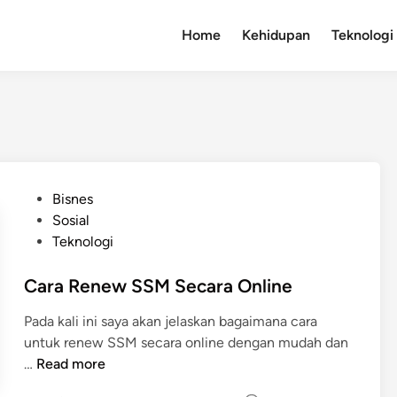
Home
Kehidupan
Teknologi
P
Bisnes
o
Sosial
s
Teknologi
t
e
Cara Renew SSM Secara Online
d
Pada kali ini saya akan jelaskan bagaimana cara
i
untuk renew SSM secara online dengan mudah dan
n
C
…
Read more
a