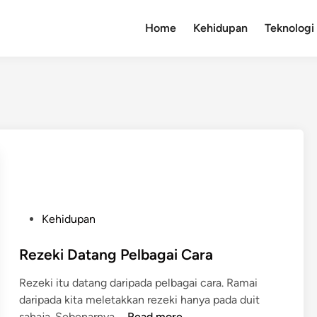
Home
Kehidupan
Teknologi
P
Kehidupan
o
s
Rezeki Datang Pelbagai Cara
t
Rezeki itu datang daripada pelbagai cara. Ramai
e
daripada kita meletakkan rezeki hanya pada duit
d
R
sahaja. Sebenarnya …
Read more