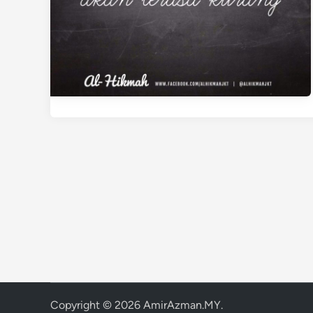
Copyright © 2026
AmirAzman.MY
.