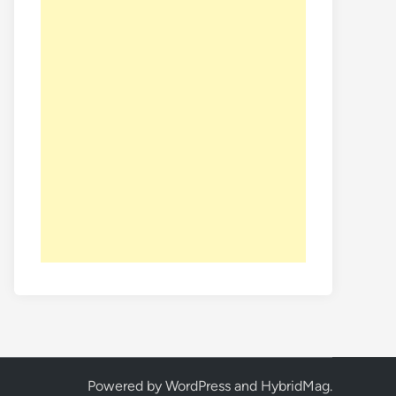
Powered by
WordPress
and
HybridMag
.