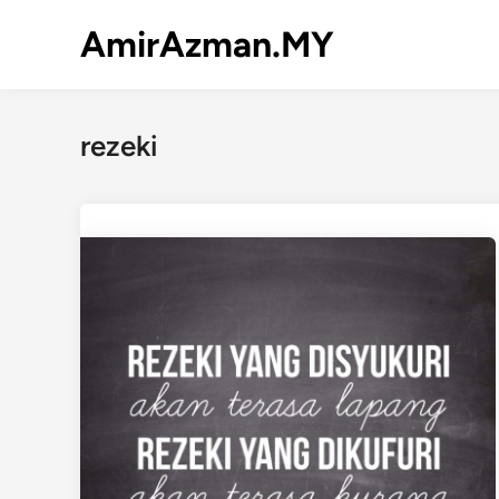
Skip
AmirAzman.MY
to
content
rezeki