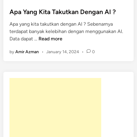
s
t
Apa Yang Kita Takutkan Dengan AI ?
e
Apa yang kita takutkan dengan AI ? Sebenarnya
d
terdapat banyak kelebihan dengan menggunakan AI.
i
A
Data dapat …
Read more
n
p
by
Amir Azman
•
January 14, 2024
•
0
a
Y
a
n
g
K
i
t
a
T
a
k