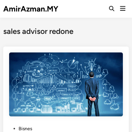
Skip
AmirAzman.MY
Mai
to
Open
Men
Search
content
sales advisor redone
P
Bisnes