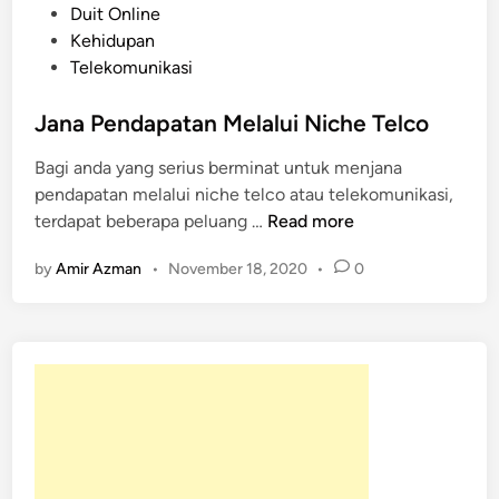
o
Duit Online
s
Kehidupan
t
Telekomunikasi
e
d
Jana Pendapatan Melalui Niche Telco
i
Bagi anda yang serius berminat untuk menjana
n
pendapatan melalui niche telco atau telekomunikasi,
J
terdapat beberapa peluang …
Read more
a
by
Amir Azman
•
November 18, 2020
•
0
n
a
P
e
n
d
a
p
a