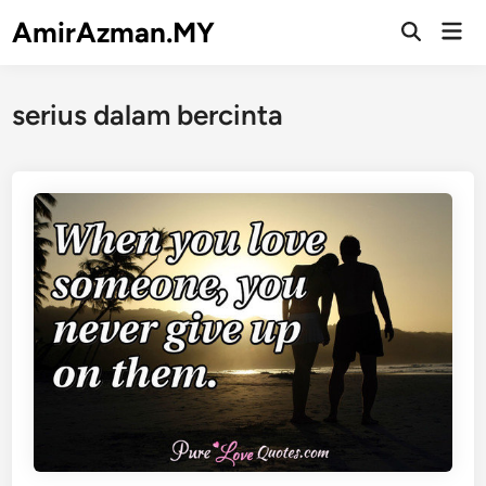
Skip
AmirAzman.MY
Mai
to
Open
Men
Search
content
serius dalam bercinta