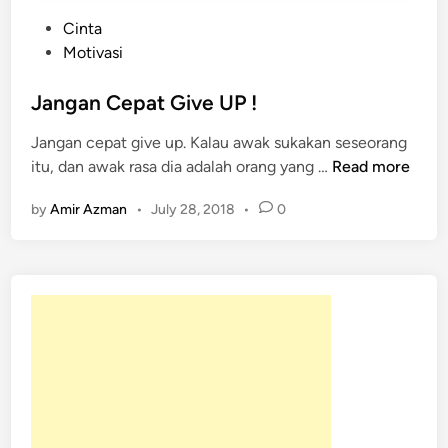
P
Cinta
o
Motivasi
s
t
Jangan Cepat Give UP !
e
Jangan cepat give up. Kalau awak sukakan seseorang
d
J
itu, dan awak rasa dia adalah orang yang …
Read more
i
a
n
by
Amir Azman
•
July 28, 2018
•
0
n
g
a
n
C
e
p
a
t
G