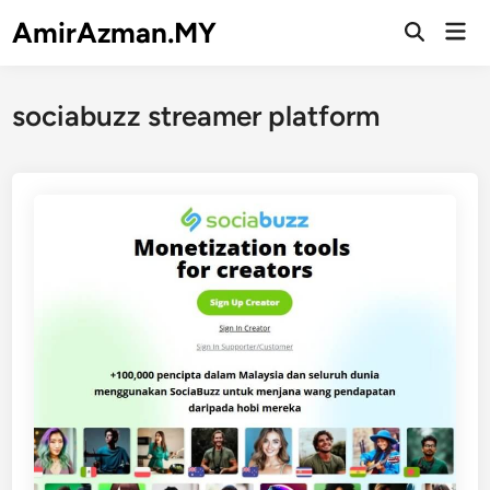
Skip
AmirAzman.MY
Mai
to
Open
Men
Search
content
sociabuzz streamer platform