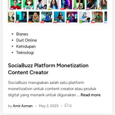
P
Bisnes
o
Duit Online
s
Kehidupan
t
Teknologi
e
d
SociaBuzz Platform Monetization
i
Content Creator
n
SociaBuzz merupakan salah satu platform
monetization untuk content creator atau produk
S
digital yang menarik untuk digunakan …
Read more
o
by
Amir Azman
•
May 2, 2025
•
0
c
i