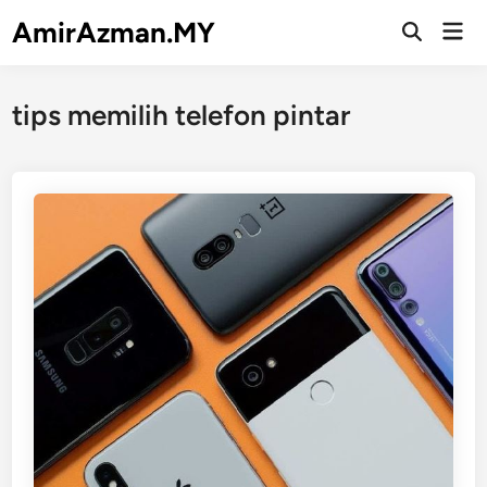
Skip
AmirAzman.MY
Mai
to
Open
Men
Search
content
tips memilih telefon pintar