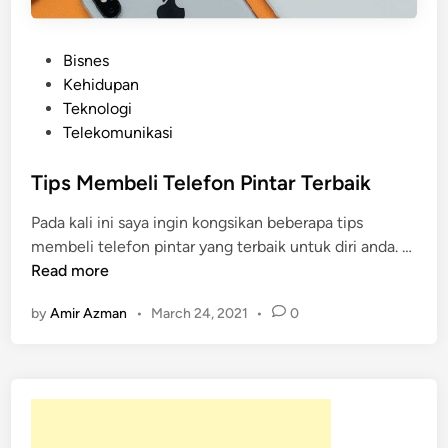
P
Bisnes
o
Kehidupan
s
Teknologi
t
Telekomunikasi
e
d
Tips Membeli Telefon Pintar Terbaik
i
Pada kali ini saya ingin kongsikan beberapa tips
n
T
membeli telefon pintar yang terbaik untuk diri anda. …
i
Read more
p
by
Amir Azman
•
March 24, 2021
•
0
s
M
e
m
b
e