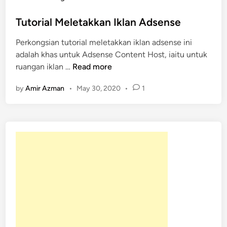
s
t
Tutorial Meletakkan Iklan Adsense
e
Perkongsian tutorial meletakkan iklan adsense ini
d
adalah khas untuk Adsense Content Host, iaitu untuk
i
T
ruangan iklan …
Read more
n
u
by
Amir Azman
•
May 30, 2020
•
1
t
o
r
i
a
l
M
e
l
e
t
a