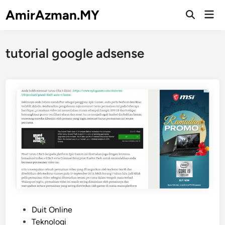
Skip
AmirAzman.MY
Mai
to
Open
Men
Search
content
tutorial google adsense
P
Duit Online
o
Teknologi