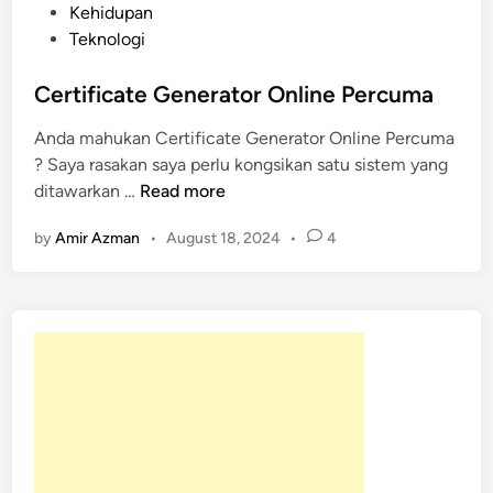
P
Kehidupan
o
Teknologi
s
t
Certificate Generator Online Percuma
e
Anda mahukan Certificate Generator Online Percuma
d
? Saya rasakan saya perlu kongsikan satu sistem yang
i
C
ditawarkan …
Read more
n
e
by
Amir Azman
•
August 18, 2024
•
4
r
t
i
f
i
c
a
t
e
G