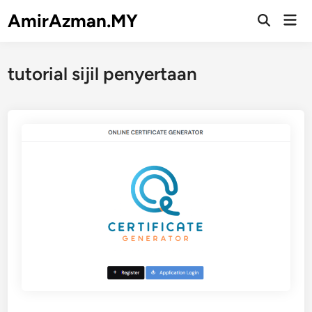
Skip
AmirAzman.MY
Mai
to
Open
Men
Search
content
tutorial sijil penyertaan