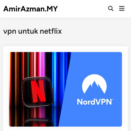
Skip
AmirAzman.MY
Mai
to
Open
Men
Search
content
vpn untuk netflix