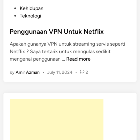
P
Kehidupan
o
Teknologi
s
t
Penggunaan VPN Untuk Netflix
e
Apakah gunanya VPN untuk streaming servis seperti
d
Netflix ? Saya tertarik untuk mengulas sedikit
i
P
mengenai penggunaan …
Read more
n
e
by
Amir Azman
•
July 11, 2024
•
2
n
g
g
u
n
a
a
n
V