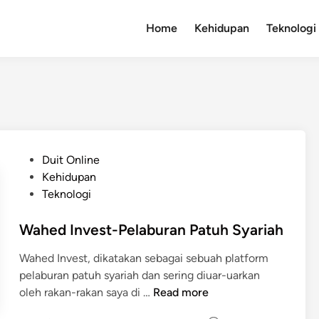
Home
Kehidupan
Teknologi
P
Duit Online
o
Kehidupan
s
Teknologi
t
e
Wahed Invest-Pelaburan Patuh Syariah
d
Wahed Invest, dikatakan sebagai sebuah platform
i
pelaburan patuh syariah dan sering diuar-uarkan
n
W
oleh rakan-rakan saya di …
Read more
a