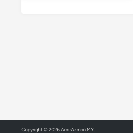
Copyright © 2026
AmirAzman.MY
.