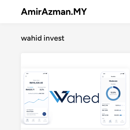
Skip
AmirAzman.MY
to
content
wahid invest