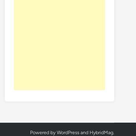
Powered by
WordPress
and
HybridMag
.