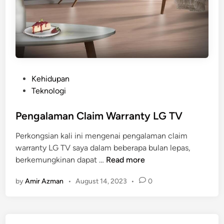
P
Kehidupan
o
Teknologi
s
t
Pengalaman Claim Warranty LG TV
e
Perkongsian kali ini mengenai pengalaman claim
d
warranty LG TV saya dalam beberapa bulan lepas,
i
P
berkemungkinan dapat …
Read more
n
e
by
Amir Azman
•
August 14, 2023
•
0
n
g
a
l