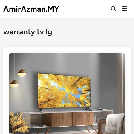
Skip
AmirAzman.MY
Mai
to
Open
Men
Search
content
warranty tv lg