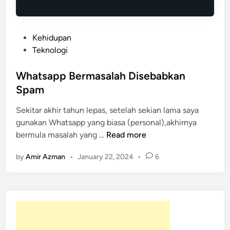
P
Kehidupan
o
Teknologi
s
t
Whatsapp Bermasalah Disebabkan
e
Spam
d
Sekitar akhir tahun lepas, setelah sekian lama saya
i
gunakan Whatsapp yang biasa (personal),akhirnya
n
W
bermula masalah yang …
Read more
h
by
Amir Azman
•
January 22, 2024
•
6
a
t
s
a
p
p