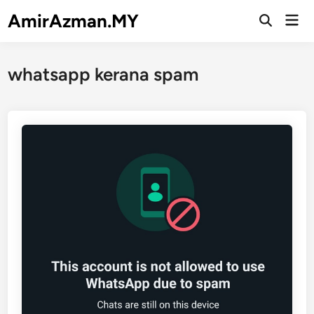
Skip
AmirAzman.MY
Mai
to
Open
Men
Search
content
whatsapp kerana spam