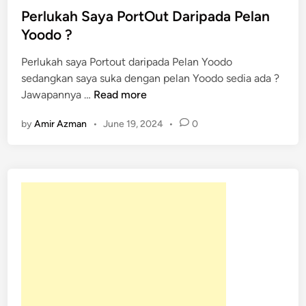
t
Perlukah Saya PortOut Daripada Pelan
e
Yoodo ?
d
Perlukah saya Portout daripada Pelan Yoodo
i
sedangkan saya suka dengan pelan Yoodo sedia ada ?
n
P
Jawapannya …
Read more
e
by
Amir Azman
•
June 19, 2024
•
0
r
l
u
k
a
h
S
a
y
a
P