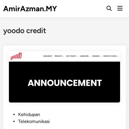
Skip
AmirAzman.MY
Mai
to
Open
Men
Search
content
yoodo credit
P
Kehidupan
o
Telekomunikasi
s