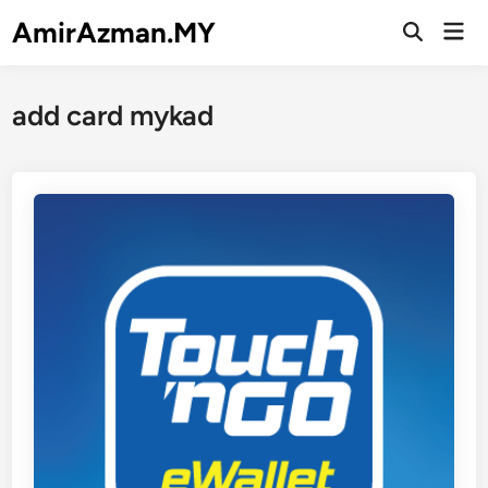
Skip
AmirAzman.MY
Mai
to
Open
Men
Search
content
add card mykad