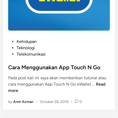
P
Kehidupan
o
Teknologi
s
Telekomunikasi
t
e
Cara Menggunakan App Touch N Go
d
Pada post kali ini saya akan memberikan tutorial atau
i
C
cara menggunakan App Touch N Go eWallet …
Read
n
a
more
r
by
Amir Azman
•
October 26, 2019
•
0
a
M
e