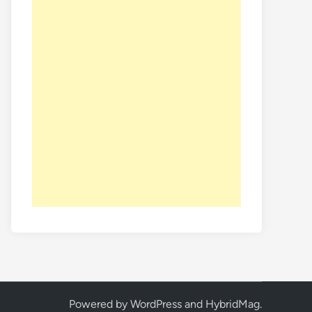
Powered by
WordPress
and
HybridMag
.