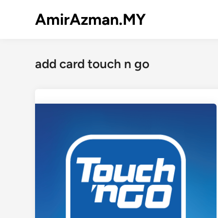
Skip
AmirAzman.MY
to
content
add card touch n go