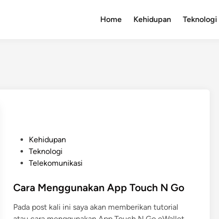
Home
Kehidupan
Teknologi
P
Kehidupan
o
Teknologi
s
Telekomunikasi
t
e
Cara Menggunakan App Touch N Go
d
Pada post kali ini saya akan memberikan tutorial
i
C
atau cara menggunakan App Touch N Go eWallet …