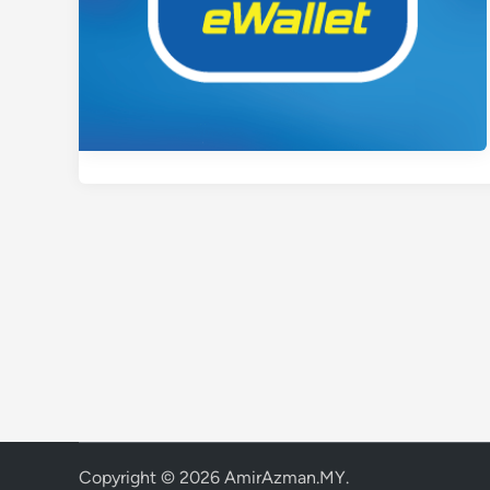
Copyright © 2026
AmirAzman.MY
.