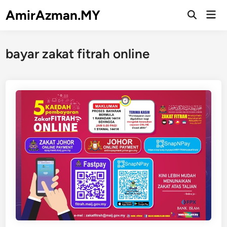
Skip
AmirAzman.MY
Mai
to
Open
Men
Search
content
bayar zakat fitrah online