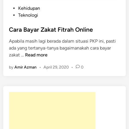
P
Kehidupan
o
Teknologi
s
t
Cara Bayar Zakat Fitrah Online
e
Apabila masih lagi berada dalam situasi PKP ini, pasti
d
ada yang tertanya-tanya bagaimanakah cara bayar
i
C
zakat …
Read more
n
a
by
Amir Azman
•
April 29, 2020
•
0
r
a
B
a
y
a
r
Z
a