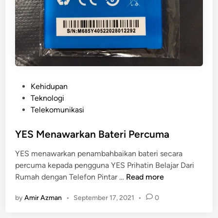
P
Kehidupan
o
Teknologi
s
Telekomunikasi
t
e
YES Menawarkan Bateri Percuma
d
YES menawarkan penambahbaikan bateri secara
i
percuma kepada pengguna YES Prihatin Belajar Dari
n
Y
Rumah dengan Telefon Pintar …
Read more
E
by
Amir Azman
•
September 17, 2021
•
0
S
M