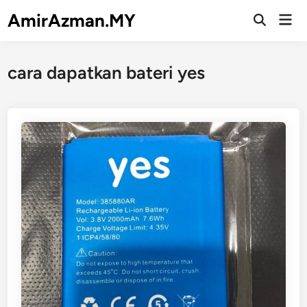
Skip
AmirAzman.MY
Mai
to
Open
Men
Search
content
cara dapatkan bateri yes