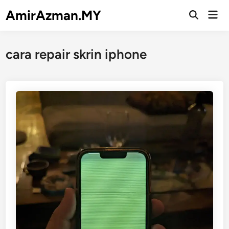
Skip
AmirAzman.MY
Mai
to
Open
Men
Search
content
cara repair skrin iphone