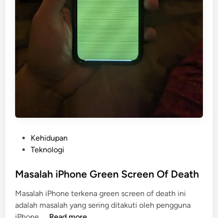
P
Kehidupan
o
Teknologi
s
t
Masalah iPhone Green Screen Of Death
e
Masalah iPhone terkena green screen of death ini
d
adalah masalah yang sering ditakuti oleh pengguna
i
M
iPhone. …
Read more