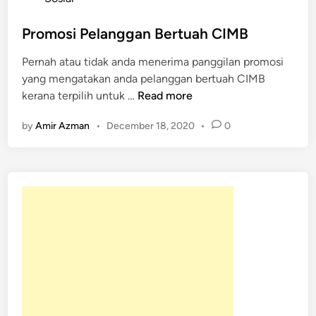
s
t
Promosi Pelanggan Bertuah CIMB
e
Pernah atau tidak anda menerima panggilan promosi
d
yang mengatakan anda pelanggan bertuah CIMB
i
P
kerana terpilih untuk …
Read more
n
r
by
Amir Azman
•
December 18, 2020
•
0
o
m
o
s
i
P
e
l
a
n
g
g