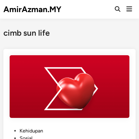
Skip
AmirAzman.MY
Mai
to
Open
Men
Search
content
cimb sun life
P
Kehidupan
o
Sosial