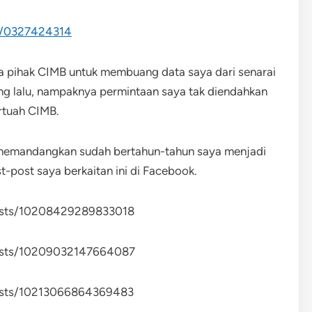
x/0327424314
a pihak CIMB untuk membuang data saya dari senarai
g lalu, nampaknya permintaan saya tak diendahkan
rtuah CIMB.
i memandangkan sudah bertahun-tahun saya menjadi
-post saya berkaitan ini di Facebook.
osts/10208429289833018
osts/10209032147664087
osts/10213066864369483