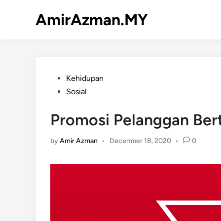
Skip
AmirAzman.MY
to
content
Posted
Kehidupan
in
Sosial
Promosi Pelanggan Ber
by
Amir Azman
•
December 18, 2020
•
0