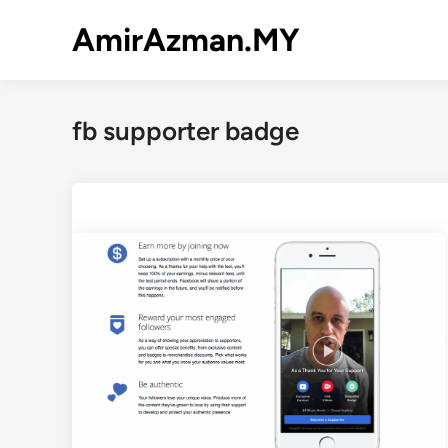
Skip
AmirAzman.MY
to
content
fb supporter badge