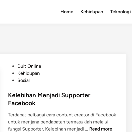
Home
Kehidupan
Teknologi
P
Duit Online
o
Kehidupan
s
Sosial
t
e
Kelebihan Menjadi Supporter
d
Facebook
i
Terdapat pelbagai cara content creator di Facebook
n
untuk menjana pendapatan termasuklah melalui
K
fungsi Supporter. Kelebihan menjadi …
Read more