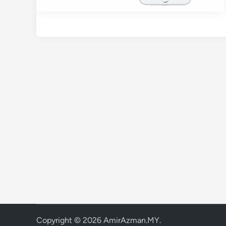
Copyright © 2026
AmirAzman.MY
.