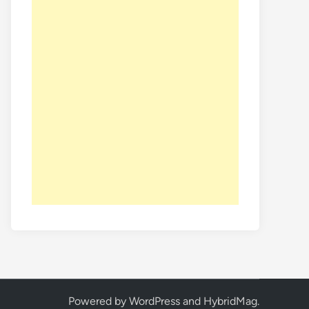
Powered by
WordPress
and
HybridMag
.