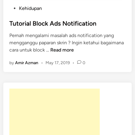
P
Kehidupan
o
s
Tutorial Block Ads Notification
t
Pernah mengalami masalah ads notification yang
e
mengganggu paparan skrin ? Ingin ketahui bagaimana
d
T
cara untuk block …
Read more
i
u
n
by
Amir Azman
•
May 17, 2019
•
0
t
o
r
i
a
l
B
l
o
c