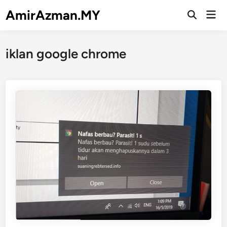
Skip
AmirAzman.MY
Mai
to
Open
Men
Search
content
iklan google chrome