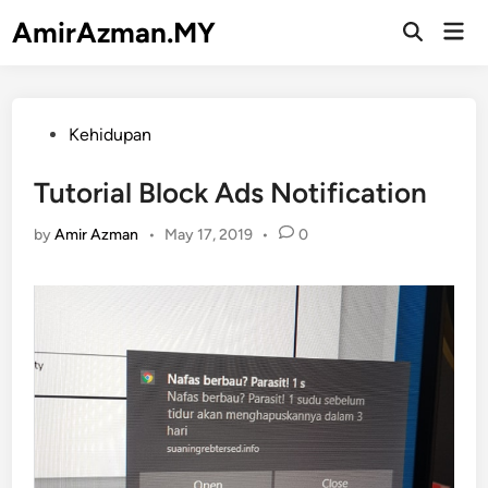
Skip
AmirAzman.MY
Mai
to
Open
Men
Search
content
Posted
Kehidupan
in
Tutorial Block Ads Notification
by
Amir Azman
•
May 17, 2019
•
0