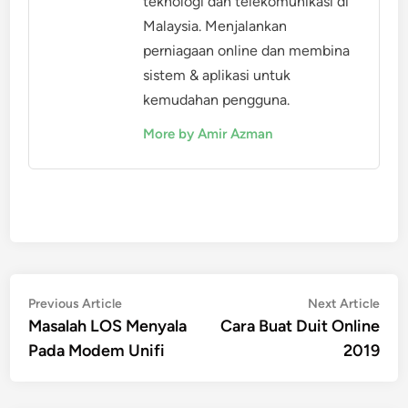
teknologi dan telekomunikasi di
Malaysia. Menjalankan
perniagaan online dan membina
sistem & aplikasi untuk
kemudahan pengguna.
More by Amir Azman
Post
Previous
Nex
Previous Article
Next Article
article:
artic
Masalah LOS Menyala
Cara Buat Duit Online
navigation
Pada Modem Unifi
2019