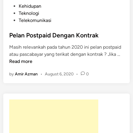
P
Kehidupan
o
Teknologi
s
Telekomunikasi
t
e
Pelan Postpaid Dengan Kontrak
d
Masih relevankah pada tahun 2020 ini pelan postpaid
i
P
atau pascabayar yang terikat dengan kontrak ? Jika …
n
e
Read more
l
by
Amir Azman
•
August 6, 2020
•
0
a
n
P
o
s
t
p
a
i