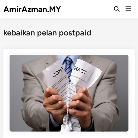
Skip
AmirAzman.MY
Mai
to
Open
Men
Search
content
kebaikan pelan postpaid