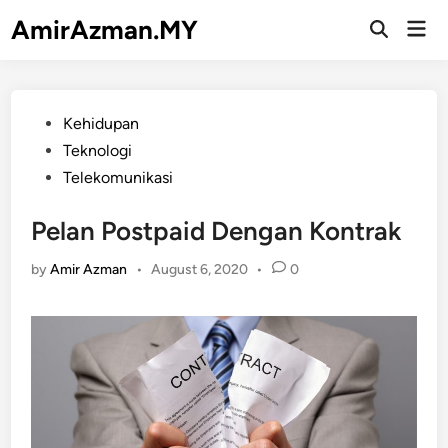
Skip
AmirAzman.MY
Mai
to
Open
Men
Search
content
Posted
Kehidupan
in
Teknologi
Telekomunikasi
Pelan Postpaid Dengan Kontrak
by
Amir Azman
•
August 6, 2020
•
0