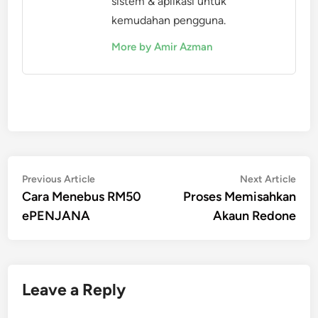
sistem & aplikasi untuk
kemudahan pengguna.
More by Amir Azman
Post
Previous
Nex
Previous Article
Next Article
article:
artic
Cara Menebus RM50
Proses Memisahkan
navigation
ePENJANA
Akaun Redone
Leave a Reply