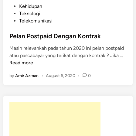
P
Kehidupan
o
Teknologi
s
Telekomunikasi
t
e
Pelan Postpaid Dengan Kontrak
d
Masih relevankah pada tahun 2020 ini pelan postpaid
i
P
atau pascabayar yang terikat dengan kontrak ? Jika …
n
e
Read more
l
by
Amir Azman
•
August 6, 2020
•
0
a
n
P
o
s
t
p
a
i