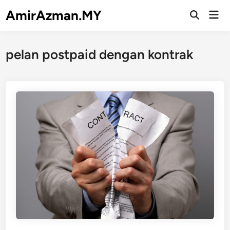
Skip
AmirAzman.MY
Mai
to
Open
Men
Search
content
pelan postpaid dengan kontrak