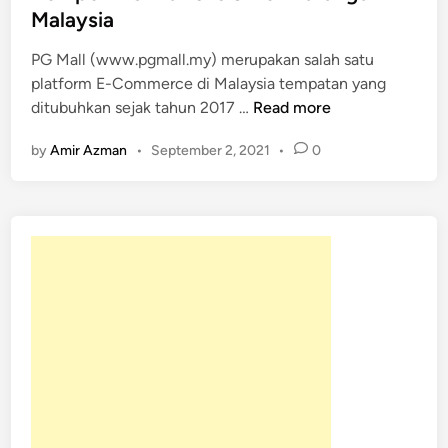
e
Malaysia
d
PG Mall (www.pgmall.my) merupakan salah satu
i
platform E-Commerce di Malaysia tempatan yang
n
K
ditubuhkan sejak tahun 2017 …
Read more
e
by
Amir Azman
•
September 2, 2021
•
0
m
p
e
n
P
G
M
a
l
l
9
1
6