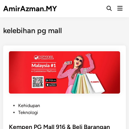
Skip
AmirAzman.MY
Mai
to
Open
Men
Search
content
kelebihan pg mall
P
Kehidupan
o
Teknologi
s
t
Kempen PG Mall 916 & Beli Barangan