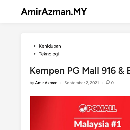
Skip
AmirAzman.MY
to
content
Posted
Kehidupan
in
Teknologi
Kempen PG Mall 916 & B
by
Amir Azman
•
September 2, 2021
•
0