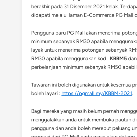
berakhir pada 31 Disember 2021 kelak. Terda
didapati melalui laman E-Commerce PG Mall d
Pengguna baru PG Mall akan menerima poton
minimum sebanyak RM30 apabila menggunaka
layak untuk menerima potongan sebanyak RM
RM30 apabila menggunakan kod :
KBBM5
dan
perbelanjaan minimum sebanyak RM50 apabi
Tawaran ini boleh digunakan untuk kesemua p
boleh layari :
https://pgmall.my/KBBM-2021
.
Bagi mereka yang masih belum pernah mengg
menggalakkan anda untuk membuka pautan dis
pengguna dan anda boleh merebut peluang unt
promosi dari PG Mall pada masa akan datang.