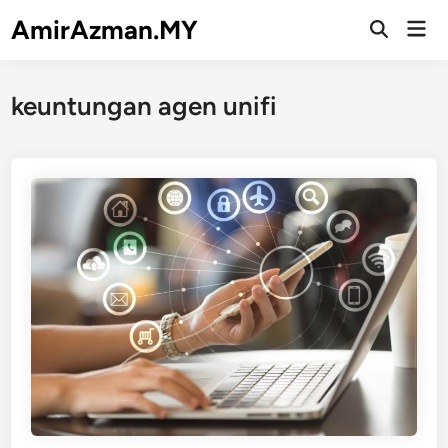
Skip
AmirAzman.MY
Mai
to
Open
Men
Search
content
keuntungan agen unifi