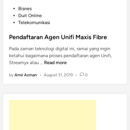
P
Bisnes
o
Duit Online
s
Telekomunikasi
t
e
Pendaftaran Agen Unifi Maxis Fibre
d
Pada zaman teknologi digital ini, ramai yang ingin
i
ketahui bagaimana proses pendaftaran agen Unifi,
n
P
Streamyx atau …
Read more
e
by
Amir Azman
•
August 31, 2019
•
0
n
d
a
f
t
a
r
a