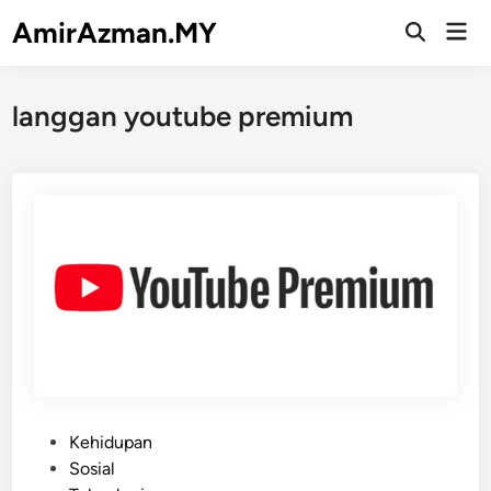
Skip
AmirAzman.MY
Mai
to
Open
Men
Search
content
langgan youtube premium
P
Kehidupan
o
Sosial