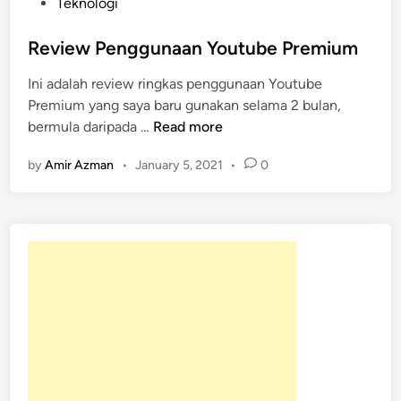
s
Teknologi
t
e
Review Penggunaan Youtube Premium
d
Ini adalah review ringkas penggunaan Youtube
i
Premium yang saya baru gunakan selama 2 bulan,
n
R
bermula daripada …
Read more
e
by
Amir Azman
•
January 5, 2021
•
0
v
i
e
w
P
e
n
g
g
u
n