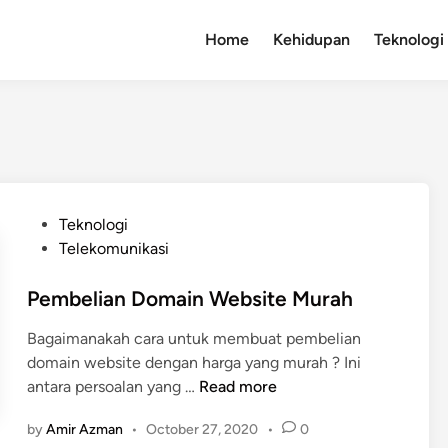
Home
Kehidupan
Teknologi
P
Teknologi
o
Telekomunikasi
s
t
Pembelian Domain Website Murah
e
Bagaimanakah cara untuk membuat pembelian
d
domain website dengan harga yang murah ? Ini
i
P
antara persoalan yang …
Read more
n
e
by
Amir Azman
•
October 27, 2020
•
0
m