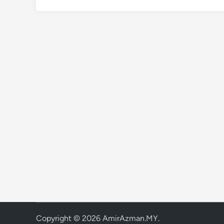
Copyright © 2026
AmirAzman.MY
.