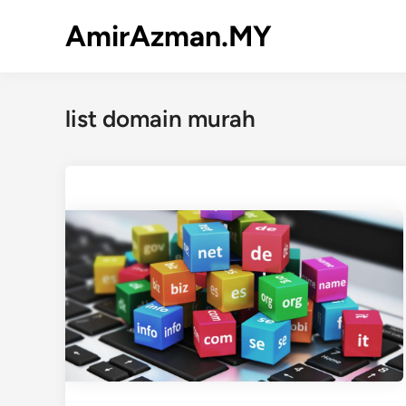
Skip
AmirAzman.MY
to
content
list domain murah