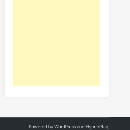
Powered by
WordPress
and
HybridMag
.