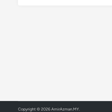
Copyright © 2026
AmirAzman.MY
.