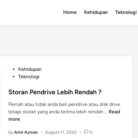
Home
Kehidupan
Teknologi
P
Kehidupan
o
Teknologi
s
t
Storan Pendrive Lebih Rendah ?
e
Pernah atau tidak anda beli pendrive atau disk drive
d
S
tetapi storan yang anda terima lebih rendah …
Read
i
t
more
n
o
by
Amir Azman
•
August 17, 2020
•
0
r