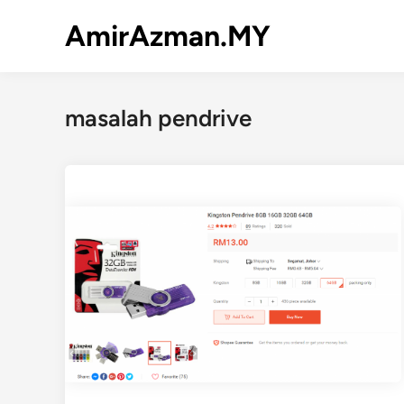
Skip
AmirAzman.MY
to
content
masalah pendrive