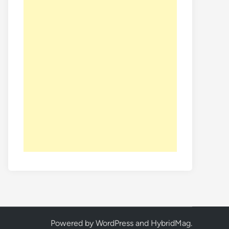
Powered by
WordPress
and
HybridMag
.