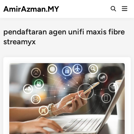
Skip
AmirAzman.MY
Mai
to
Open
Men
Search
content
pendaftaran agen unifi maxis fibre
streamyx