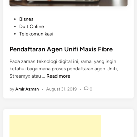
P
Bisnes
o
Duit Online
s
Telekomunikasi
t
e
Pendaftaran Agen Unifi Maxis Fibre
d
Pada zaman teknologi digital ini, ramai yang ingin
i
ketahui bagaimana proses pendaftaran agen Unifi,
n
P
Streamyx atau …
Read more
e
by
Amir Azman
•
August 31, 2019
•
0
n
d
a
f
t
a
r