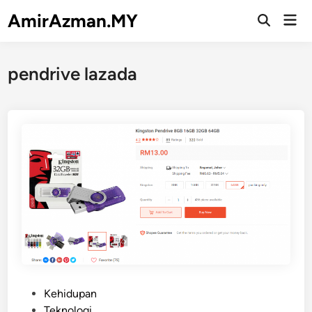
Skip
AmirAzman.MY
Mai
to
Open
Men
Search
content
pendrive lazada
P
Kehidupan
o
Teknologi