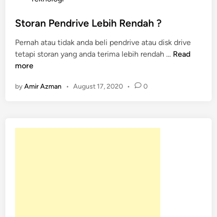
s
t
Storan Pendrive Lebih Rendah ?
e
Pernah atau tidak anda beli pendrive atau disk drive
d
S
tetapi storan yang anda terima lebih rendah …
Read
i
t
more
n
o
by
Amir Azman
•
August 17, 2020
•
0
r
a
n
P
e
n
d
r
i
v
e
L