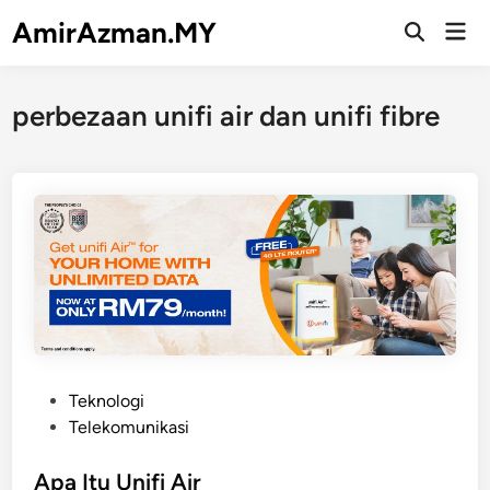
Skip
AmirAzman.MY
Mai
to
Open
Men
Search
content
perbezaan unifi air dan unifi fibre
P
Teknologi
o
Telekomunikasi
s
t
Apa Itu Unifi Air