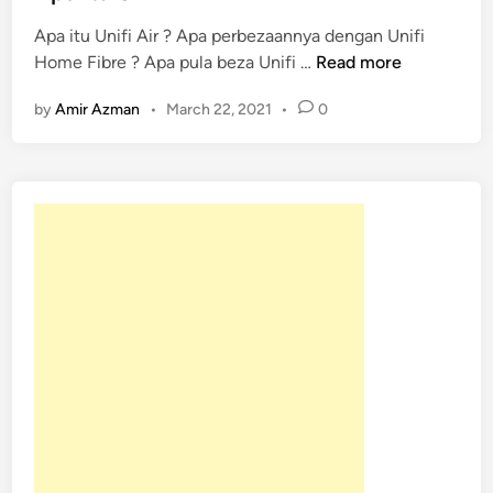
e
Apa itu Unifi Air ? Apa perbezaannya dengan Unifi
d
A
Home Fibre ? Apa pula beza Unifi …
Read more
i
p
n
by
Amir Azman
•
March 22, 2021
•
0
a
I
t
u
U
n
i
f
i
A
i
r